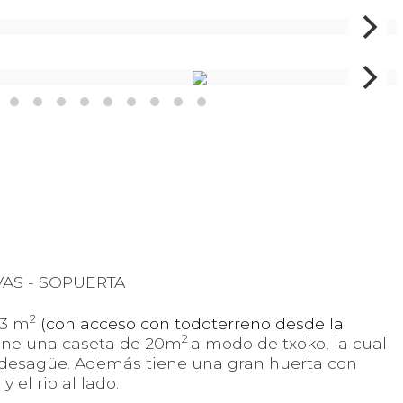
VAS - SOPUERTA
2
53 m
(con acceso con todoterreno desde la
2
iene una caseta de 20m
a modo de txoko, la cual
y desagüe. Además tiene una gran huerta con
 el rio al lado.