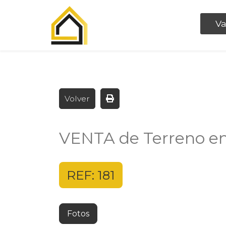
Va
Volver
VENTA de Terreno en 
REF: 181
Fotos