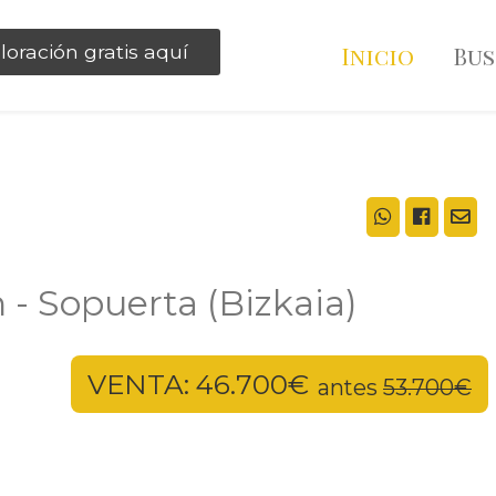
loración gratis aquí
Inicio
Bu
- Sopuerta (Bizkaia)
VENTA: 46.700€
antes
53.700€